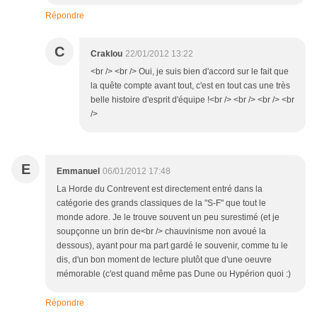
Répondre
C
Craklou
22/01/2012 13:22
<br /> <br /> Oui, je suis bien d'accord sur le fait que
la quête compte avant tout, c'est en tout cas une très
belle histoire d'esprit d'équipe !<br /> <br /> <br /> <br
/>
E
Emmanuel
06/01/2012 17:48
La Horde du Contrevent est directement entré dans la
catégorie des grands classiques de la "S-F" que tout le
monde adore. Je le trouve souvent un peu surestimé (et je
soupçonne un brin de<br /> chauvinisme non avoué la
dessous), ayant pour ma part gardé le souvenir, comme tu le
dis, d'un bon moment de lecture plutôt que d'une oeuvre
mémorable (c'est quand même pas Dune ou Hypérion quoi :)
Répondre