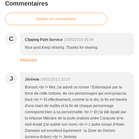
Commentaires
Ajouter un commentaire
C
Clipping Path Service
15/05/2019 05:06
Nice post.Keep sharing. Thanks for sharing.
Répondre
J
Jérémie
08/01/2013 20:37
Bonsoir,<br /> Moi, j'ai adoré ce roman ! Estomaqué par la
force de cette histoire, de ces personnages qui vont jusqu'au
bout.<br /> Et effectivement, comme tu le dis, la fin est menée
d'une main de maître et la fin de chaque personnage
correspond bien à sa personnalité.<br /> Et j'ai été épaté par
la virtuose littéraire de la joute oratoire entre Caracole et le
vieil érudit (j'ai oublié son nom).<br /> L'autre roman d'Alain
Damasio est excellent également : la Zone du Dehors
(science-fiction).<br /> Jérémie