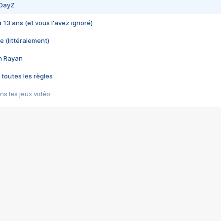
 DayZ
 a 13 ans (et vous l'avez ignoré)
e (littéralement)
im Rayan
 toutes les règles
s les jeux vidéo
us choquant de Rockstar ? - Le scandale BULLY
e plus moche de Steam
du RÊVE tourne au CAUCHEMAR
pendant 8 heures
it… à tort
umiliés par un jeu vidéo
ire - Final Fantasy 8