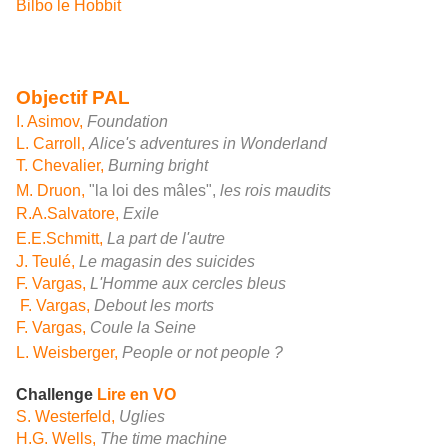
Bilbo le Hobbit
Objectif PAL
I. Asimov,
Foundation
L. Carroll,
Alice's adventures in Wonderland
T. Chevalier,
Burning bright
M. Druon,
"la loi des mâles",
les rois maudits
R.A.Salvatore,
Exile
E.E.Schmitt,
La part de l'autre
J. Teulé,
Le magasin des suicides
F. Vargas,
L'Homme aux cercles bleus
F. Vargas,
Debout les morts
F. Vargas,
Coule la Seine
L. Weisberger,
People or not people ?
Challenge
Lire en VO
S. Westerfeld,
Uglies
H.G. Wells,
The time machine