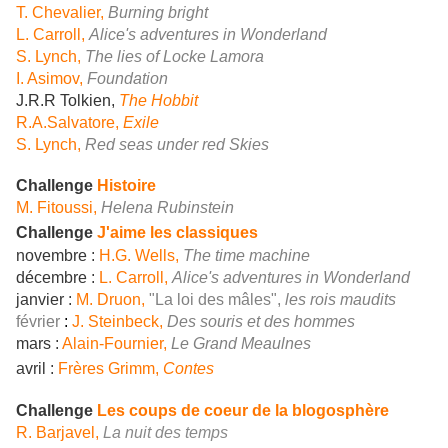
T. Chevalier,
Burning bright
L. Carroll,
Alice's adventures in Wonderland
S. Lynch,
The lies of Locke Lamora
I. Asimov,
Foundation
J.R.R Tolkien,
The Hobbit
R.A.Salvatore,
Exile
S. Lynch,
Red seas under red Skies
Challenge
Histoire
M. Fitoussi,
Helena Rubinstein
Challenge
J'aime les classiques
novembre :
H.G. Wells,
The time machine
décembre :
L. Carroll,
Alice's adventures in Wonderland
janvier :
M. Druon,
"La loi des mâles",
les rois maudits
février
:
J. Steinbeck,
Des souris et des hommes
mars :
Alain-Fournier,
Le Grand Meaulnes
avril :
Frères Grimm,
Contes
Challenge
Les coups de coeur de la blogosphère
R. Barjavel,
La nuit des temps