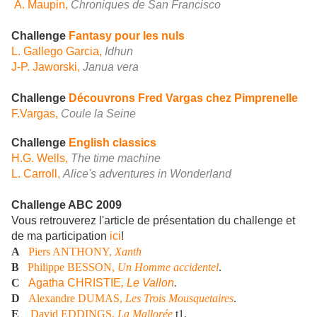
A. Maupin,
Chroniques de San Francisco
Challenge
Fantasy pour les nuls
L. Gallego Garcia,
Idhun
J-P. Jaworski,
Janua vera
Challenge
Découvrons Fred Vargas chez Pimprenelle
F.Vargas,
Coule la Seine
Challenge
English classics
H.G. Wells,
The time machine
L. Carroll,
Alice's adventures in Wonderland
Challenge ABC 2009
Vous retrouverez l'article de présentation du challenge et
de ma participation
ici
!
A
Piers ANTHONY,
Xanth
B
Philippe BESSON,
Un Homme accidentel
.
C
Agatha CHRISTIE
, Le Vallon
.
D
Alexandre DUMAS,
Les Trois Mousquetaires
.
E
David EDDINGS,
La Mallorée
t1.