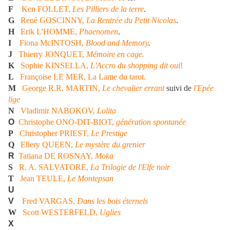
F
Ken FOLLET,
Les Pilliers de la terre
.
G
R
ené GOSCINNY,
La Rentrée du Petit Nicolas
.
H
Erik L'HOMME,
Phaenomen
.
I
Fiona McINTOSH,
Blood and Memory
.
J
Thierry JONQUET,
Mémoire en cage.
K
Sophie KINSELLA,
L'Accro du shopping dit oui
!
L
Françoise LE MER, La Lame du tarot.
M
George R.R. MARTIN,
Le chevalier errant
suivi de
l'Epée
lige
N
Vladimir NABOKOV,
Lolita
O
C
hristophe ONO-DIT-BIOT,
génération spontanée
P
Christopher PRIEST,
Le Prestige
Q
Ellery QUEEN,
Le mystère du grenier
R
Tatiana DE ROSNAY,
Moka
S
R. A. SALVATORE,
La Trilogie de l'Elfe noir
T
Jean TEULE,
Le Montepsan
U
V
Fred VARGAS,
Dans les bois éternels
W
Scott WESTERFELD,
Uglies
X