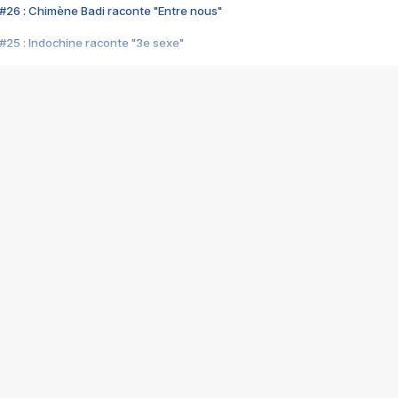
#26 : Chimène Badi raconte "Entre nous"
#25 : Indochine raconte "3e sexe"
#24 : Zaho raconte "C'est chelou"
#23 : Patrick Bruel raconte "Au café des délices"
#22 : Kyo raconte "Le chemin"
#21 : Nolwenn Leroy raconte "Cassé"
#20 : Patrick Hernandez raconte "Born to be alive"
#19 : Lorie raconte "Près de moi"
#18 : Michael Jones raconte "A nos actes manqués" (avec Jean-Jacque
#17 : Khaled raconte "Aïcha"
#16 : Corneille raconte "Parce qu'on vient de loin"
#15 : Indochine raconte "L'aventurier"
14 : Lorie raconte "Sur un air latino"