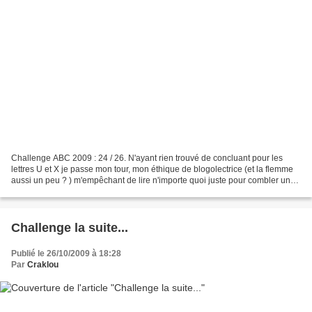
Challenge ABC 2009 : 24 / 26. N'ayant rien trouvé de concluant pour les
lettres U et X je passe mon tour, mon éthique de blogolectrice (et la flemme
aussi un peu ? ) m'empêchant de lire n'importe quoi juste pour combler un
trou ! On va dire que pour un...
Challenge la suite...
Publié le 26/10/2009 à 18:28
Par
Craklou