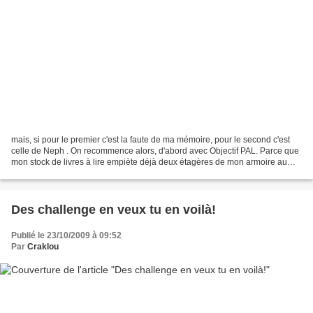
mais, si pour le premier c'est la faute de ma mémoire, pour le second c'est
celle de Neph . On recommence alors, d'abord avec Objectif PAL. Parce que
mon stock de livres à lire empiète déjà deux étagères de mon armoire au
détriment de mes pull et autres...
Des challenge en veux tu en voilà!
Publié le 23/10/2009 à 09:52
Par
Craklou