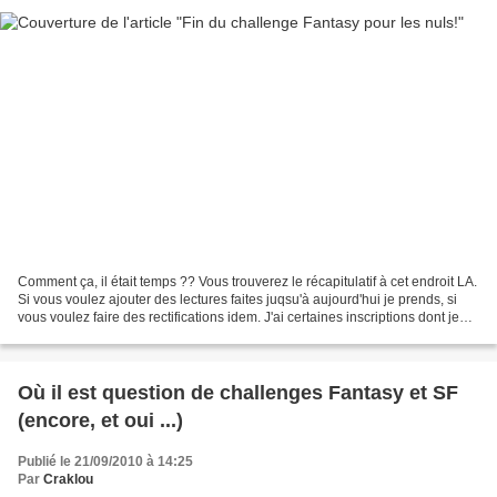
Comment ça, il était temps ?? Vous trouverez le récapitulatif à cet endroit LA.
Si vous voulez ajouter des lectures faites juqsu'à aujourd'hui je prends, si
vous voulez faire des rectifications idem. J'ai certaines inscriptions dont je
n'ai pas eu de...
Où il est question de challenges Fantasy et SF
(encore, et oui ...)
Publié le 21/09/2010 à 14:25
Par
Craklou